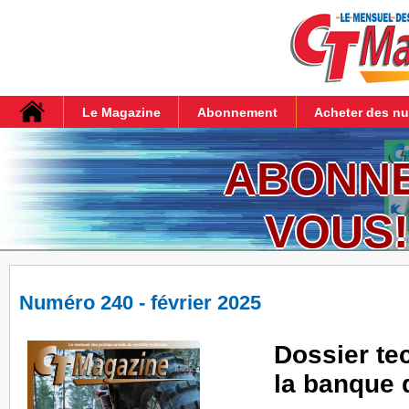
Le Magazine
Abonnement
Acheter des n
ABONN
VOUS!
Numéro 240 - février 2025
Dossier te
la banque