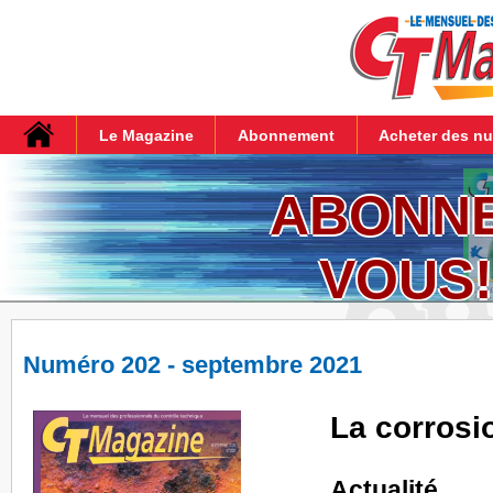
Le Magazine
Abonnement
Acheter des n
ABONN
VOUS!
Numéro 202 - septembre 2021
La corrosi
Actualité