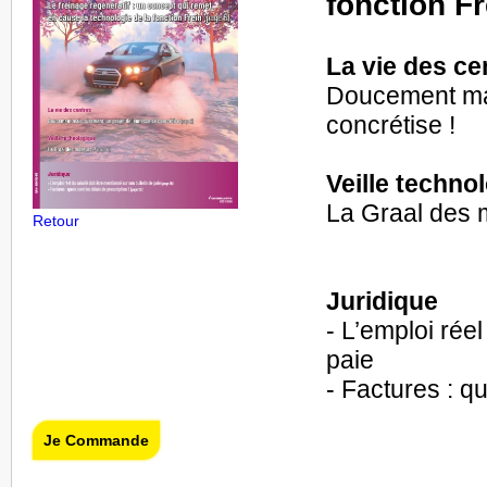
fonction Fr
La vie des ce
Doucement mai
concrétise !
Veille techno
La Graal des 
Retour
Juridique
- L’emploi réel
paie
- Factures : qu
Je Commande