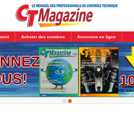
ment
Acheter des numéros
Annonces en ligne
NNEZ
US!
1
Abonnem
(11 num