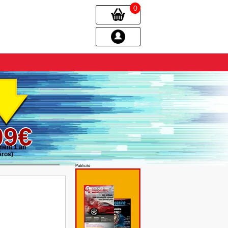
0
09€
ent 1 an
éros)
Publicité